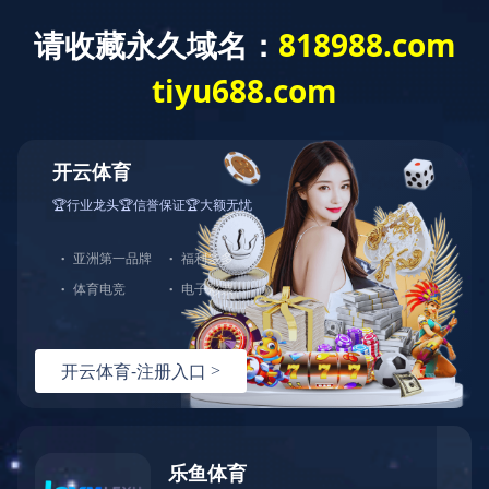
首页
关于我们
荣誉资质
产品展示
工程案例
新闻资讯
售后保障
乐玩（中国）-乐玩（中国）

首页
关于我们
荣誉资质
产品展示
工程案例
新闻资讯
售后保障
乐玩（中国）-乐玩（中国）