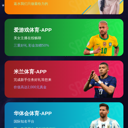
扫二维码用手机看
乐玩（中国）-乐玩（中国）
地址：河北省保定市清苑区新华西路1980号
电话：
0312-8117777
邮箱：
hbbdbydq@126.com
网址：http://www.worksmartleads.com
新闻资讯
涿州抗洪救灾后重建家园