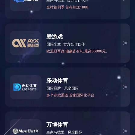
输变电工程专业承包贰级
荣誉资质
10:21
不分专业施工劳务不分等级
荣誉资质
17:17
建筑业企业资质证书
荣誉资质
09:49
安全生产许可证