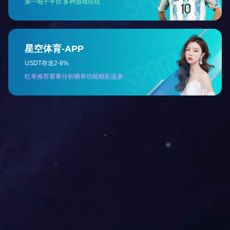
保定市企业技术中心
荣誉资质
08:56
上一页
1
2
...
6
下一页
乐玩（中国）-乐玩（中国）
地址：河北省保定市清苑区新华西路1980号
电话：
0312-8117777
邮箱：
hbbdbydq@126.com