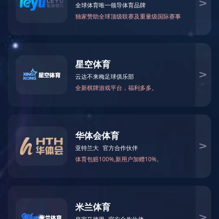
荣誉资质
公司始终把产品、施工质量作为企业发展的生产线
上一页
1
2
3
下一页